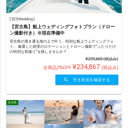
ビーチ
チャペル
スタジオ
グリーン
水中
サンセット
星空
挙式
[
宮渋Wedding
]
ビーチ挙式
ガーデン
前撮り
【宮古島】船上ウェディングフォトプラン（ドロー
アメリカンビレッジ
城跡・古民家
室内
ン撮影付き）※現在準備中
宮古島の透き通る海の上で叶う、特別な船上ウェディングフォ
アクティビティー
サンライズ
プロポーズ
ト。 厳選した絶景のロケーションとドローン撮影で”ふたりだけ
の特別な前撮り”を残しませんか？
¥239,660
(税込み)
シーンで選ぶ
¥234,867
全商品2%OFF
(税込み)
カップル
ファミリー
マタニティ
ソロ
search
空き状況を確認する
衣装で選ぶ
ドレス・タキシード付き（オプションも含む）
宮古島
ドレス・タキシード持ち込み可
和装
琉装
衣装のみ
私服