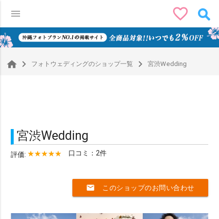
favorite_border
menu
0
navigate_next
navigate_next
フォトウェディングのショップ一覧
宮渋Wedding
宮渋Wedding
口コミ：2件
評価:
mail
このショップのお問い合わせ