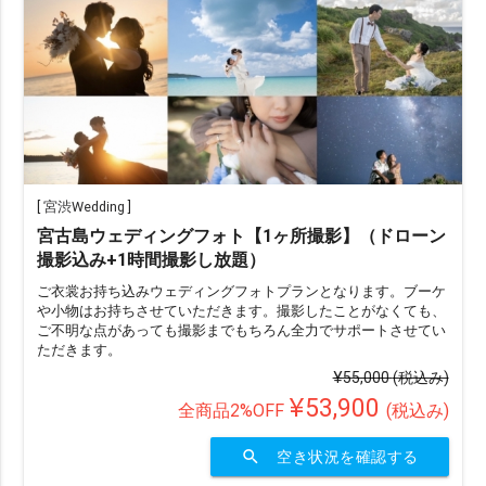
ヘアメイクで選ぶ
ヘアメイクあり（オプション含む）
ヘアメイクなし
データ納品数で選ぶ
49カット以下
50〜100カット
101〜200カット
[
宮渋Wedding
]
宮古島ウェディングフォト【1ヶ所撮影】（ドローン
201カット以上
撮影込み+1時間撮影し放題）
ご衣裳お持ち込みウェディングフォトプランとなります。ブーケ
撮影地数で選ぶ
や小物はお持ちさせていただきます。撮影したことがなくても、
ご不明な点があっても撮影までもちろん全力でサポートさせてい
撮影地1か所
撮影地2か所
撮影地3か所
ただきます。
¥55,000
(税込み)
撮影地4か所以上
¥53,900
全商品2%OFF
(税込み)
search
空き状況を確認する
オプションで選ぶ