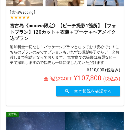
[
宮渋Wedding
]
宮古島《ainowa限定》【ビーチ撮影1箇所】【フォ
トプラン】120カット＋衣装＋ブーケ＋ヘアメイク
込プラン
追加料金一切なし！パッケージプランとなっており安心です！こ
ちらのプランのみでオプションもいれずに撮影終了からデータお
渡しまで完結となっております。 宮古島での撮影は綺麗なビー
チで撮影しますので観光も一緒に楽しんでいただけます！
¥110,000
(税込み)
¥107,800
全商品2%OFF
(税込み)
search
空き状況を確認する
宮古島