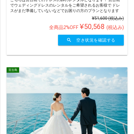
でウェディングドレスのレンタルをご希望されるお客様で ドレ
スがまだ準備していないなどでお困りの方のプランとなります
¥51,600
(税込み)
¥50,568
全商品2%OFF
(税込み)
search
空き状況を確認する
絞り込みで検索
宮古島
※ エリア（1つ選択）
all
沖縄本島
宮古島
石垣島・八重山
八重山
久米島
渡嘉敷島・座間味島
与論島・鹿児島・屋久島
京都
※ シチュエーションで選ぶ