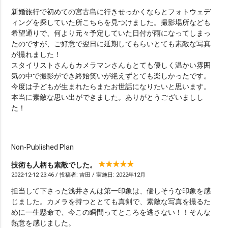
新婚旅行で初めての宮古島に行きせっかくならとフォトウェデ
ィングを探していた所こちらを見つけました。撮影場所なども
希望通りで、何より元々予定していた日付が雨になってしまっ
たのですが、ご好意で翌日に延期してもらいとても素敵な写真
が撮れました！
スタイリストさんもカメラマンさんもとても優しく温かい雰囲
気の中で撮影ができ終始笑いが絶えずとても楽しかったです。
今度は子どもが生まれたらまたお世話になりたいと思います。
本当に素敵な思い出ができました。ありがとうございましし
た！
Non-Published Plan
技術も人柄も素敵でした。
2022-12-12 23:46 / 投稿者: 吉田 / 実施日: 2022年12月
担当して下さった浅井さんは第一印象は、優しそうな印象を感
じました。カメラを持つととても真剣で、素敵な写真を撮るた
めに一生懸命で、今この瞬間ってところを逃さない！！そんな
熱意を感じました。