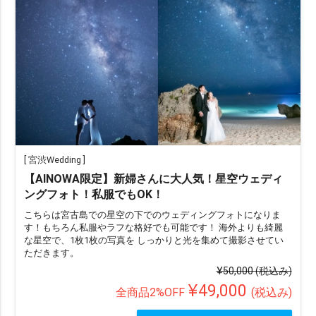
[
宮渋Wedding
]
【AINOWA限定】新婦さんに大人気！星空ウェディ
ングフォト！私服でもOK！
こちらは宮古島での星空の下でのウェディングフォトになりま
す！もちろん私服やラフな格好でも可能です！ 海外よりも綺麗
な星空で、1枚1枚の写真を しっかりと光を集めて撮影させてい
ただきます。
¥50,000
(税込み)
¥49,000
全商品2%OFF
(税込み)