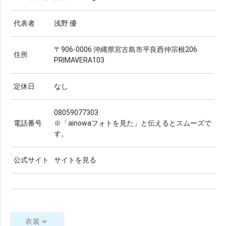
代表者
浅野 優
〒906-0006 沖縄県宮古島市平良西仲宗根206
住所
PRIMAVERA103
定休日
なし
08059077303
電話番号
※
「ainowaフォトを見た」と伝えるとスムーズで
す。
公式サイト
サイトを見る
衣装
keyboard_arrow_down