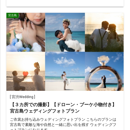
ドローン
ムービー
アルバム
宿泊付き
衣装2着目
宮古島
その他（限定や割引）で選ぶ
ainowa限定
chevron_right
検索する
(403 plans)
[
宮渋Wedding
]
【３カ所での撮影】【ドローン・ブーケ小物付き】
宮古島ウェディングフォトプラン
ご衣裳お持ち込みウェディングフォトプラン こちらのプランは
宮古島で素敵な海や自然と一緒に思い出を残す ウェディングフ
ォトプランになります。