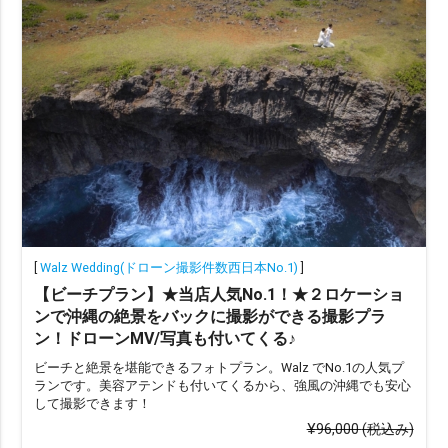
ドレス・タキシード持ち込み可
和装
琉装
衣装のみ
私服
ヘアメイクで選ぶ
ヘアメイクあり（オプション含む）
ヘアメイクなし
データ納品数で選ぶ
49カット以下
50〜100カット
101〜200カット
[
Walz Wedding(ドローン撮影件数西日本No.1)
]
201カット以上
【ビーチプラン】★当店人気No.1！★２ロケーショ
ンで沖縄の絶景をバックに撮影ができる撮影プラ
ン！ドローンMV/写真も付いてくる♪
撮影地数で選ぶ
ビーチと絶景を堪能できるフォトプラン。Walz でNo.1の人気プ
ランです。美容アテンドも付いてくるから、強風の沖縄でも安心
撮影地1か所
撮影地2か所
撮影地3か所
して撮影できます！
撮影地4か所以上
¥96,000
(税込み)