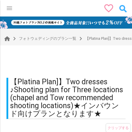
favorite_border
menu
0
navigate_next
navigate_next
フォトウェディングのプラン一覧
【Platina Plan]】Two dre
【Platina Plan]】Two dresses
♪Shooting plan for Three locations
(chapel and Tow recommended
shooting locations)★インバウン
ド向けプランとなります★
クリップする