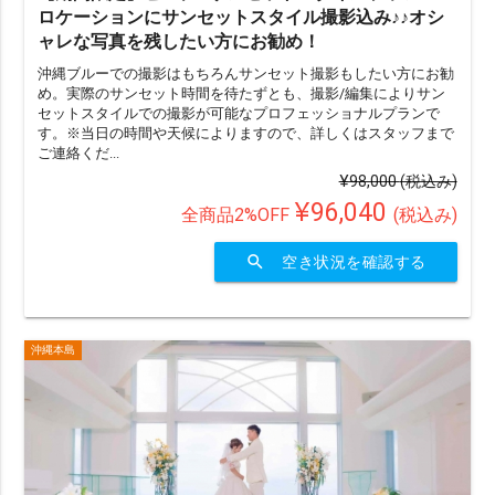
ロケーションにサンセットスタイル撮影込み♪♪オシ
ャレな写真を残したい方にお勧め！
沖縄ブルーでの撮影はもちろんサンセット撮影もしたい方にお勧
め。実際のサンセット時間を待たずとも、撮影/編集によりサン
セットスタイルでの撮影が可能なプロフェッショナルプランで
す。※当日の時間や天候によりますので、詳しくはスタッフまで
ご連絡くだ...
¥98,000
(税込み)
¥96,040
全商品2%OFF
(税込み)
search
空き状況を確認する
沖縄本島