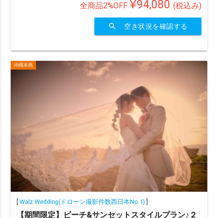
¥94,080
全商品2%OFF
(税込み)
オプションで選ぶ
search
空き状況を確認する
ドローン
ムービー
アルバム
宿泊付き
衣装2着目
沖縄本島
その他（限定や割引）で選ぶ
ainowa限定
chevron_right
検索する
(400 plans)
[
Walz Wedding(ドローン撮影件数西日本No.1)
]
【期間限定】ビーチ&サンセットスタイルプラン♪２