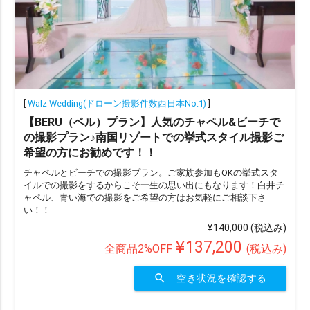
[
Walz Wedding(ドローン撮影件数西日本No.1)
]
【BERU（ベル）プラン】人気のチャペル&ビーチで
の撮影プラン♪南国リゾートでの挙式スタイル撮影ご
希望の方にお勧めです！！
チャペルとビーチでの撮影プラン。ご家族参加もOKの挙式スタ
イルでの撮影をするからこそ一生の思い出にもなります！白井チ
ャペル、青い海での撮影をご希望の方はお気軽にご相談下さ
い！！
¥140,000
(税込み)
¥137,200
全商品2%OFF
(税込み)
search
空き状況を確認する