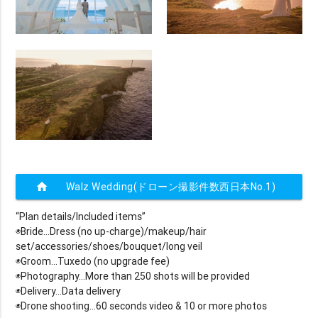
home
Walz Wedding(ドローン撮影件数西日本No.1)
“Plan details/Included items”
◉Bride...Dress (no up-charge)/makeup/hair
set/accessories/shoes/bouquet/long veil
◉Groom...Tuxedo (no upgrade fee)
​◉Photography...More than 250 shots will be provided
◉Delivery...Data delivery
◉Drone shooting...60 seconds video & 10 or more photos