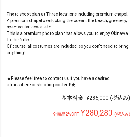
Photo shoot plan at Three locations including premium chapel.
A premium chapel overlooking the ocean, the beach, greenery,
spectacular views...etc.
This is a premium photo plan that allows you to enjoy Okinawa
to the fullest.
Of course, all costumes are included, so you don't need to bring
anything!
★Please feel free to contact us if you have a desired
atmosphere or shooting content!★
基本料金:
¥286,000
(税込み)
¥280,280
全商品2%OFF:
(税込み)