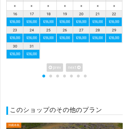
×
×
×
×
×
×
×
※ シチュエーションで選ぶ
16
17
18
19
20
21
22
ビーチ
チャペル
スタジオ
グリーン
¥286,000
¥286,000
¥286,000
¥286,000
¥286,000
¥286,000
¥286,000
23
24
25
26
27
28
29
水中
サンセット
星空
挙式
¥286,000
¥286,000
¥286,000
¥286,000
¥286,000
¥286,000
¥286,000
ビーチ挙式
ガーデン
前撮り
30
31
アメリカンビレッジ
城跡・古民家
室内
¥286,000
¥286,000
アクティビティー
サンライズ
プロポーズ
prev
next
シーンで選ぶ
カップル
ファミリー
マタニティ
ソロ
このショップのその他のプラン
衣装で選ぶ
ドレス・タキシード付き（オプションも含む）
沖縄本島