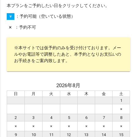
本プランをご予約したい日をクリックしてください。
予約可能（空いている状態）
￥
予約不可
✕
※本サイトでは仮予約のみを受け付けております。メー
ルやお電話等で調整したあと、本予約となりお支払いの
お手続きをご案内致します。
絞り込みで検索
2026年8月
日
月
火
水
木
金
土
※ エリア（1つ選択）
1
all
沖縄本島
宮古島
石垣島・八重山
×
八重山
久米島
渡嘉敷島・座間味島
2
3
4
5
6
7
8
×
×
×
×
×
×
×
与論島・鹿児島・屋久島
京都
9
10
11
12
13
14
15