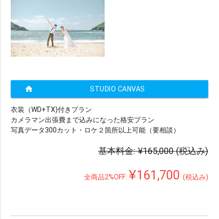
home
STUDIO CANVAS
衣装（WD+TX)付きプラン
カメラマン出張費まで込みになった格安プラン
写真データ300カット・ロケ２箇所以上可能（要相談）
基本料金:
¥165,000
(税込み)
¥161,700
全商品2%OFF:
(税込み)