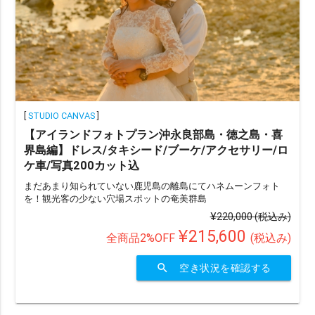
その他（限定や割引）で選ぶ
ainowa限定
chevron_right
検索する
(400 plans)
[
STUDIO CANVAS
]
【アイランドフォトプラン沖永良部島・徳之島・喜
界島編】ドレス/タキシード/ブーケ/アクセサリー/ロ
ケ車/写真200カット込
まだあまり知られていない鹿児島の離島にてハネムーンフォト
を！観光客の少ない穴場スポットの奄美群島
¥220,000
(税込み)
¥215,600
全商品2%OFF
(税込み)
search
空き状況を確認する