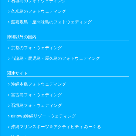
石垣島のフォトウェディング
chevron_right
久米島のフォトウェディング
chevron_right
渡嘉敷島・座間味島のフォトウェディング
chevron_right
沖縄以外の国内
京都のフォトウェディング
chevron_right
与論島・鹿児島・屋久島のフォトウェディング
chevron_right
関連サイト
沖縄本島フォトウェディング
chevron_right
宮古島フォトウェディング
chevron_right
石垣島フォトウェディング
chevron_right
ainowa沖縄リゾートウェディング
chevron_right
沖縄マリンスポーツ＆アクティビティ みーぐる
chevron_right