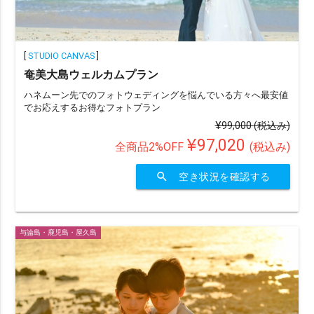
データ納品数で選ぶ
49カット以下
50〜100カット
101〜200カット
[
STUDIO CANVAS
]
奄美大島ウェルカムプラン
201カット以上
ハネムーン先でのフォトウェディングを悩んでいる方々へ最安値
でお応えするお得なフォトプラン
¥99,000
(税込み)
撮影地数で選ぶ
¥97,020
全商品2%OFF
(税込み)
撮影地1か所
撮影地2か所
撮影地3か所
search
空き状況を確認する
撮影地4か所以上
オプションで選ぶ
与論島・鹿児島・屋久島
ドローン
ムービー
アルバム
宿泊付き
衣装2着目