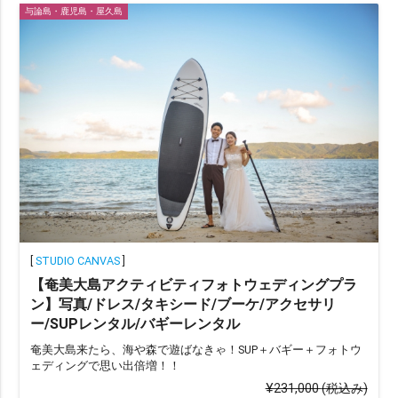
与論島・鹿児島・屋久島
[
STUDIO CANVAS
]
【奄美大島アクティビティフォトウェディングプラ
ン】写真/ドレス/タキシード/ブーケ/アクセサリ
ー/SUPレンタル/バギーレンタル
奄美大島来たら、海や森で遊ばなきゃ！SUP＋バギー＋フォトウ
ェディングで思い出倍増！！
¥231,000
(税込み)