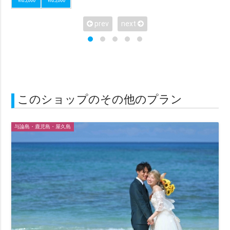
¥165,000
¥165,000
アメリカンビレッジ
城跡・古民家
室内
アクティビティー
サンライズ
プロポーズ
prev
next
シーンで選ぶ
カップル
ファミリー
マタニティ
ソロ
このショップのその他のプラン
衣装で選ぶ
与論島・鹿児島・屋久島
ドレス・タキシード付き（オプションも含む）
ドレス・タキシード持ち込み可
和装
琉装
衣装のみ
私服
ヘアメイクで選ぶ
ヘアメイクあり（オプション含む）
ヘアメイクなし