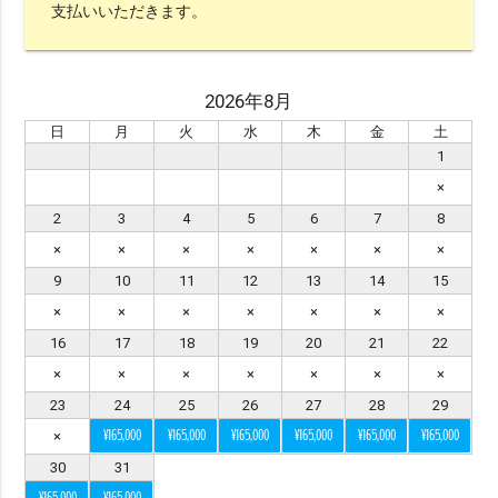
支払いいただきます。
絞り込みで検索
2026年8月
日
月
火
水
木
金
土
※ エリア（1つ選択）
1
×
all
沖縄本島
宮古島
石垣島・八重山
2
3
4
5
6
7
8
八重山
久米島
渡嘉敷島・座間味島
×
×
×
×
×
×
×
与論島・鹿児島・屋久島
京都
9
10
11
12
13
14
15
×
×
×
×
×
×
×
※ シチュエーションで選ぶ
16
17
18
19
20
21
22
×
×
×
×
×
×
×
ビーチ
チャペル
スタジオ
グリーン
23
24
25
26
27
28
29
水中
サンセット
星空
挙式
¥165,000
¥165,000
¥165,000
¥165,000
¥165,000
¥165,000
×
ビーチ挙式
ガーデン
前撮り
30
31