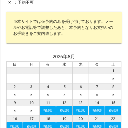
※ エリア（1つ選択）
予約不可
✕
all
沖縄本島
宮古島
石垣島・八重山
八重山
久米島
渡嘉敷島・座間味島
※本サイトでは仮予約のみを受け付けております。メー
ルやお電話等で調整したあと、本予約となりお支払いの
与論島・鹿児島・屋久島
京都
お手続きをご案内致します。
※ シチュエーションで選ぶ
2026年8月
ビーチ
チャペル
スタジオ
グリーン
日
月
火
水
木
金
土
水中
サンセット
星空
挙式
1
×
ビーチ挙式
ガーデン
前撮り
2
3
4
5
6
7
8
アメリカンビレッジ
城跡・古民家
室内
×
×
×
×
×
×
×
アクティビティー
サンライズ
プロポーズ
9
10
11
12
13
14
15
¥96,000
¥96,000
¥96,000
¥96,000
¥96,000
×
×
16
17
18
19
20
21
22
シーンで選ぶ
¥96,000
¥96,000
¥96,000
¥96,000
¥96,000
¥96,000
¥96,000