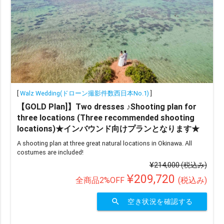
撮影地数で選ぶ
撮影地1か所
撮影地2か所
撮影地3か所
撮影地4か所以上
オプションで選ぶ
[
Walz Wedding(ドローン撮影件数西日本No.1)
]
【GOLD Plan]】Two dresses ♪Shooting plan for
ドローン
ムービー
アルバム
宿泊付き
three locations (Three recommended shooting
locations)★インバウンド向けプランとなります★
衣装2着目
A shooting plan at three great natural locations in Okinawa. All
costumes are included!
その他（限定や割引）で選ぶ
¥214,000
(税込み)
¥209,720
全商品2%OFF
(税込み)
ainowa限定
search
空き状況を確認する
chevron_right
検索する
(400 plans)