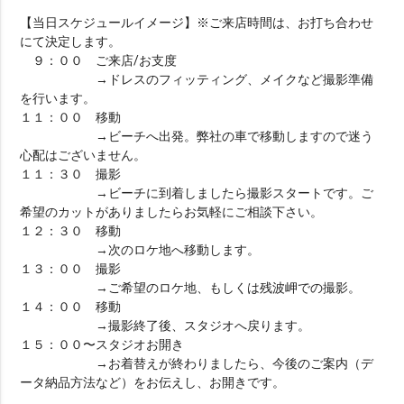
【当日スケジュールイメージ】※ご来店時間は、お打ち合わせ
にて決定します。
９：００ ご来店/お支度
→ドレスのフィッティング、メイクなど撮影準備
を行います。
１１：００ 移動
→ビーチへ出発。弊社の車で移動しますので迷う
心配はございません。
１１：３０ 撮影
→ビーチに到着しましたら撮影スタートです。ご
希望のカットがありましたらお気軽にご相談下さい。
１２：３０ 移動
→次のロケ地へ移動します。
１３：００ 撮影
→ご希望のロケ地、もしくは残波岬での撮影。
１４：００ 移動
→撮影終了後、スタジオへ戻ります。
１５：００〜スタジオお開き
→お着替えが終わりましたら、今後のご案内（デ
ータ納品方法など）をお伝えし、お開きです。