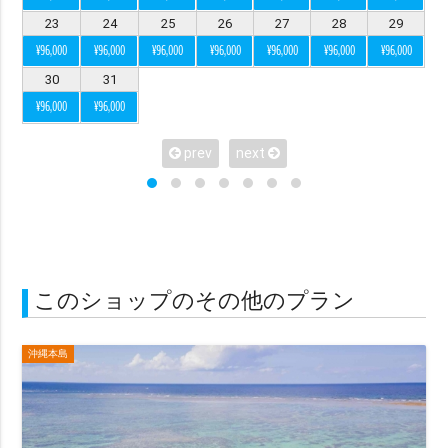
カップル
ファミリー
マタニティ
ソロ
23
24
25
26
27
28
29
¥96,000
¥96,000
¥96,000
¥96,000
¥96,000
¥96,000
¥96,000
衣装で選ぶ
30
31
¥96,000
¥96,000
ドレス・タキシード付き（オプションも含む）
ドレス・タキシード持ち込み可
和装
琉装
prev
next
衣装のみ
私服
ヘアメイクで選ぶ
ヘアメイクあり（オプション含む）
ヘアメイクなし
このショップのその他のプラン
データ納品数で選ぶ
沖縄本島
49カット以下
50〜100カット
101〜200カット
201カット以上