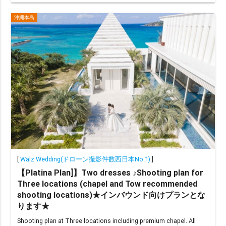
沖縄本島
[
Walz Wedding(ドローン撮影件数西日本No.1)
]
【Platina Plan]】Two dresses ♪Shooting plan for
Three locations (chapel and Tow recommended
shooting locations)★インバウンド向けプランとな
ります★
Shooting plan at Three locations including premium chapel. All