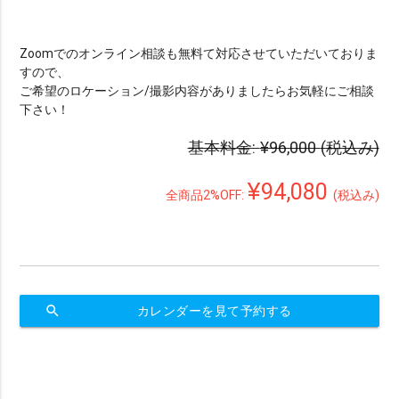
Zoomでのオンライン相談も無料て対応させていただいておりま
すので、
ご希望のロケーション/撮影内容がありましたらお気軽にご相談
下さい！
基本料金:
¥96,000
(税込み)
¥94,080
全商品2%OFF:
(税込み)
search
カレンダーを見て予約する