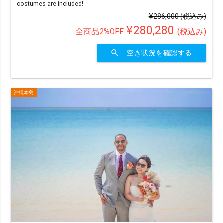
costumes are included!
¥286,000
(税込み)
¥280,280
全商品2%OFF
(税込み)
search
空き状況を確認する
沖縄本島