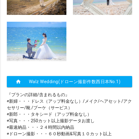
home
Walz Wedding(ドローン撮影件数西日本No.1)
『プランの詳細/含まれるもの』
◉新婦・・・ドレス（アップ料金なし）/メイク/ヘアセット/アク
セサリー/靴 /ブーケ（サービス）
◉新郎・・・タキシード（アップ料金なし）
​◉写真・・・250カット以上撮影データお渡し
◉最速納品・・・２４時間以内納品
◉ドローン撮影・・・６０秒動画&写真１０カット以上