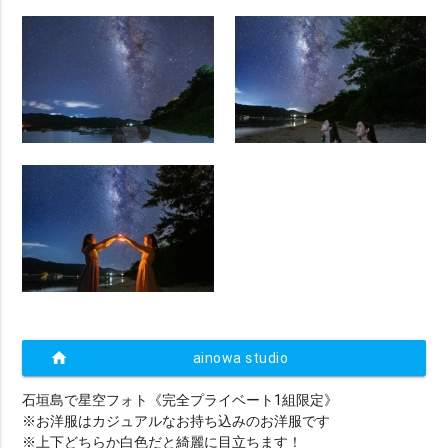
home
ainowa studio
石垣島で星空フォト《完全プライベート1組限定》
※お洋服はカジュアルなお持ち込みのお洋服です
※上下どちらか白色だと綺麗に目立ちます！