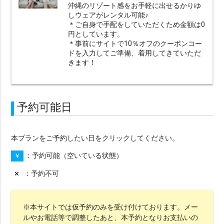
沖縄のリゾート感をお手軽に出せるかりゆ
しウェアがレンタル可能♪
＊ご自身で手配をしていただくため金額は0
円としています。
＊事前にサイトで10％オフのクーポンコー
ドを入力してご準備、着用してきていただ
きます！
予約可能日
本プランをご予約したい日をクリックしてください。
予約可能（空いている状態）
￥
予約不可
✕
※本サイトでは仮予約のみを受け付けております。メー
ルやお電話等で調整したあと、本予約となりお支払いの
絞り込みで検索