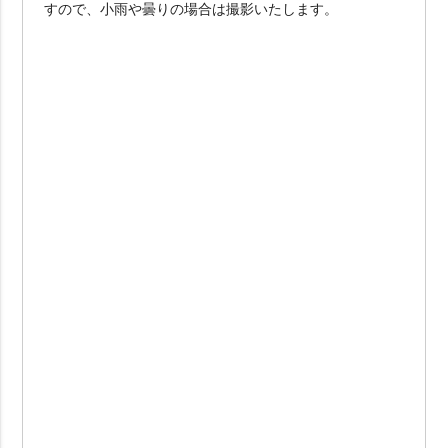
すので、小雨や曇りの場合は撮影いたします。
201カット以上
撮影地数で選ぶ
撮影地1か所
撮影地2か所
撮影地3か所
撮影地4か所以上
オプションで選ぶ
ドローン
ムービー
アルバム
宿泊付き
衣装2着目
その他（限定や割引）で選ぶ
ainowa限定