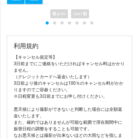
シーンで選ぶ
prev
next
カップル
ファミリー
マタニティ
ソロ
衣装で選ぶ
利用規約
ドレス・タキシード付き（オプションも含む）
【キャンセル規定等】
3日前までにご連絡をいただければキャンセル料はかかり
ドレス・タキシード持ち込み可
和装
琉装
ません。
衣装のみ
私服
（クレジットカードへ返金いたします）
3日前より後のキャンセルは100％のキャンセル料がかか
りますのでご容赦ください。
ヘアメイクで選ぶ
※日程変更も3日前までにお申し付けください。
ヘアメイクあり（オプション含む）
ヘアメイクなし
悪天候により撮影ができないと判断した場合には全額返
金いたします。
また、確約ではありませんが可能な範囲で滞在期間中に
データ納品数で選ぶ
振替日程の調整をすることも可能です。
なお悪天候とは撮影が出来ないほどの大雨などを指しま
49カット以下
50〜100カット
101〜200カット