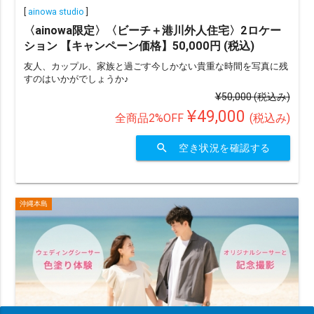
[
ainowa studio
]
〈ainowa限定〉〈ビーチ＋港川外人住宅〉2ロケー
ション 【キャンペーン価格】50,000円 (税込)
友人、カップル、家族と過ごす今しかない貴重な時間を写真に残
すのはいかがでしょうか♪
¥50,000
(税込み)
¥49,000
全商品2%OFF
(税込み)
search
空き状況を確認する
沖縄本島