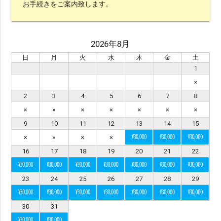
お手続きをご案内致します。
※ エリア（1つ選択）
2026年8月
all
沖縄本島
宮古島
石垣島・八重山
日
月
火
水
木
金
土
八重山
久米島
渡嘉敷島・座間味島
1
与論島・鹿児島・屋久島
京都
×
2
3
4
5
6
7
8
×
×
×
×
×
×
×
※ シチュエーションで選ぶ
9
10
11
12
13
14
15
ビーチ
チャペル
スタジオ
グリーン
¥30,000
¥30,000
¥30,000
×
×
×
×
水中
サンセット
星空
挙式
16
17
18
19
20
21
22
¥30,000
¥30,000
¥30,000
¥30,000
¥30,000
¥30,000
¥30,000
ビーチ挙式
ガーデン
前撮り
23
24
25
26
27
28
29
アメリカンビレッジ
城跡・古民家
室内
¥30,000
¥30,000
¥30,000
¥30,000
¥30,000
¥30,000
¥30,000
アクティビティー
サンライズ
プロポーズ
30
31
¥30,000
¥30,000