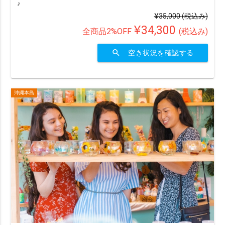
♪
¥35,000
(税込み)
¥34,300
全商品2%OFF
(税込み)
search
空き状況を確認する
沖縄本島