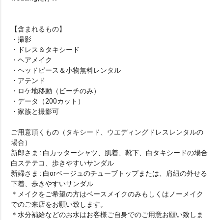
【含まれるもの】
・撮影
・ドレス＆タキシード
・ヘアメイク
・ヘッドピース＆小物無料レンタル
・アテンド
・ロケ地移動（ビーチのみ）
・データ（200カット）
・家族と撮影可
ご用意頂くもの（タキシード、ウエディングドレスレンタルの
場合）
新郎さま : 白カッターシャツ、肌着、靴下、白タキシードの場合
白ステテコ、歩きやすいサンダル
新婦さま : 白orベージュのチューブトップまたは、肩紐の外せる
下着、歩きやすいサンダル
＊メイクをご希望の方はベースメイクのみもしくはノーメイク
でのご来店をお願い致します。
＊水分補給などのお水はお客様ご自身でのご用意お願い致しま