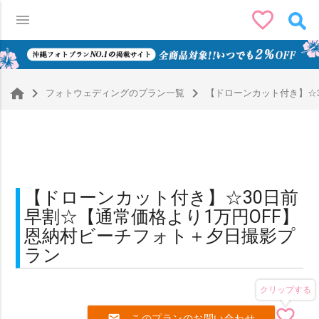
favorite_border
menu
0
navigate_next
navigate_next
フォトウェディングのプラン一覧
【ドローンカット付き】☆3
【ドローンカット付き】☆30日前
早割☆【通常価格より1万円OFF】
恩納村ビーチフォト＋夕日撮影プ
ラン
クリップする
favorite_border
mail
このプランのお問い合わせ