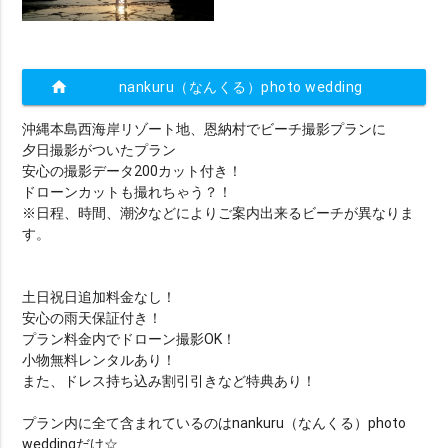
home
nankuru（なんくる）photo wedding
沖縄本島西海岸リゾート地、恩納村でビーチ撮影プランに
夕日撮影がついたプラン
安心の撮影データ200カット付き！
ドローンカットも撮れちゃう？！
※日程、時間、潮汐などによりご案内出来るビーチが異なりま
す。
土日祝日追加料金なし！
安心の雨天保証付き！
プラン料金内でドローン撮影OK！
小物無料レンタルあり！
また、ドレス持ち込み割引引きなど特典あり！
プラン内に全て含まれているのはnankuru（なんくる）photo
weddingだけ☆