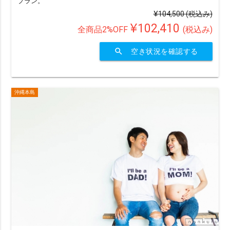
プラン。
¥104,500
(税込み)
¥102,410
全商品2%OFF
(税込み)
search
空き状況を確認する
沖縄本島