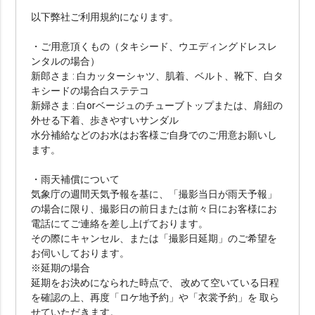
撮影地1か所
撮影地2か所
撮影地3か所
以下弊社ご利用規約になります。
撮影地4か所以上
・ご用意頂くもの（タキシード、ウエディングドレスレ
ンタルの場合）
新郎さま : 白カッターシャツ、肌着、ベルト、靴下、白タ
オプションで選ぶ
キシードの場合白ステテコ
新婦さま : 白orベージュのチューブトップまたは、肩紐の
ドローン
ムービー
アルバム
宿泊付き
外せる下着、歩きやすいサンダル
水分補給などのお水はお客様ご自身でのご用意お願いし
衣装2着目
ます。
・雨天補償について
その他（限定や割引）で選ぶ
気象庁の週間天気予報を基に、「撮影当日が雨天予報」
の場合に限り、撮影日の前日または前々日にお客様にお
ainowa限定
電話にてご連絡を差し上げております。
その際にキャンセル、または「撮影日延期」のご希望を
お伺いしております。
chevron_right
検索する
(403 plans)
※延期の場合
延期をお決めになられた時点で、 改めて空いている日程
を確認の上、再度「ロケ地予約」や「衣裳予約」を 取ら
せていただきます。