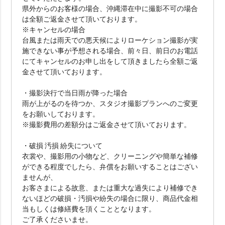
県外からのお客様の場合、沖縄滞在中に撮影不可の場合
は全額ご返金させて頂いております。
※キャンセルの場合
台風または雨天での悪天候によりローケション撮影が実
施できない事が予想される場合、前々日、前日のお電話
にてキャンセルのお申し出をして頂きましたら全額ご返
金させて頂いております。
・撮影決行で当日雨が降った場合
雨が上がるのを待つか、スタジオ撮影プランへのご変更
をお願いしております。
※撮影費用の差額分はご返金させて頂いております。
・破損 汚損 紛失について
衣裳や、撮影用の小物など、クリーニングや簡単な補修
ができる程度でしたら、弁償をお願いすることはござい
ませんが、
お客さまによる故意、または重大な過失により補修でき
ないほどの破損・汚損や紛失の場合に限り、商品代金相
当もしくは修繕費を頂くこととなります。
ご了承くださいませ。