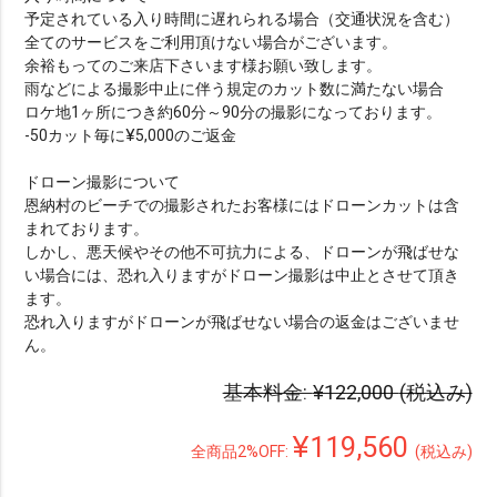
予定されている入り時間に遅れられる場合（交通状況を含む）
全てのサービスをご利用頂けない場合がございます。
余裕もってのご来店下さいます様お願い致します。
雨などによる撮影中止に伴う規定のカット数に満たない場合
ロケ地1ヶ所につき約60分～90分の撮影になっております。
-50カット毎に¥5,000のご返金
ドローン撮影について
恩納村のビーチでの撮影されたお客様にはドローンカットは含
まれております。
しかし、悪天候やその他不可抗力による、ドローンが飛ばせな
い場合には、恐れ入りますがドローン撮影は中止とさせて頂き
ます。
恐れ入りますがドローンが飛ばせない場合の返金はございませ
ん。
絞り込みで検索
基本料金:
¥122,000
(税込み)
※ エリア（1つ選択）
¥119,560
全商品2%OFF:
(税込み)
all
沖縄本島
宮古島
石垣島・八重山