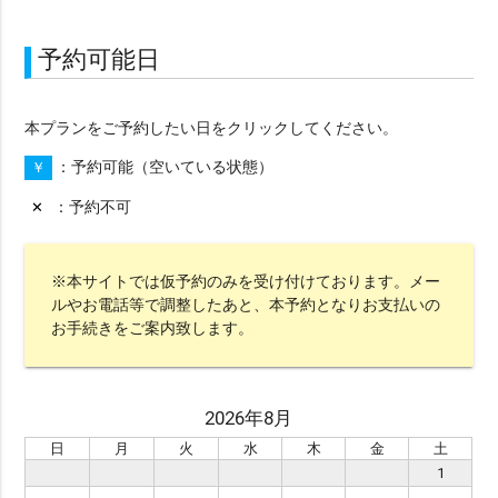
八重山
久米島
渡嘉敷島・座間味島
与論島・鹿児島・屋久島
京都
予約可能日
※ シチュエーションで選ぶ
本プランをご予約したい日をクリックしてください。
ビーチ
チャペル
スタジオ
グリーン
予約可能（空いている状態）
￥
水中
サンセット
星空
挙式
予約不可
✕
ビーチ挙式
ガーデン
前撮り
※本サイトでは仮予約のみを受け付けております。メー
アメリカンビレッジ
城跡・古民家
室内
ルやお電話等で調整したあと、本予約となりお支払いの
アクティビティー
サンライズ
プロポーズ
お手続きをご案内致します。
シーンで選ぶ
2026年8月
カップル
ファミリー
マタニティ
ソロ
日
月
火
水
木
金
土
1