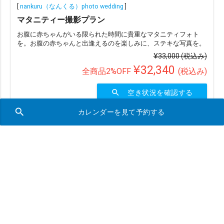
[
nankuru（なんくる）photo wedding
]
マタニティー撮影プラン
お腹に赤ちゃんがいる限られた時間に貴重なマタニティフォト
を。お腹の赤ちゃんと出逢えるのを楽しみに、ステキな写真を。
¥33,000
(税込み)
¥32,340
全商品2%OFF
(税込み)
search
空き状況を確認する
search
カレンダーを見て予約する
沖縄本島