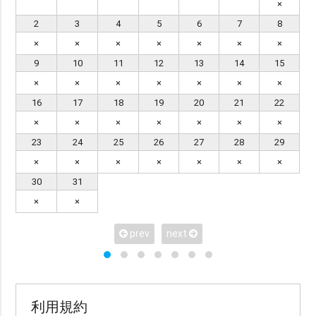
×
衣装で選ぶ
2
3
4
5
6
7
8
ドレス・タキシード付き（オプションも含む）
×
×
×
×
×
×
×
ドレス・タキシード持ち込み可
和装
琉装
9
10
11
12
13
14
15
×
×
×
×
×
×
×
衣装のみ
私服
16
17
18
19
20
21
22
×
×
×
×
×
×
×
ヘアメイクで選ぶ
23
24
25
26
27
28
29
ヘアメイクあり（オプション含む）
ヘアメイクなし
×
×
×
×
×
×
×
30
31
×
×
データ納品数で選ぶ
49カット以下
50〜100カット
101〜200カット
prev
next
201カット以上
撮影地数で選ぶ
利用規約