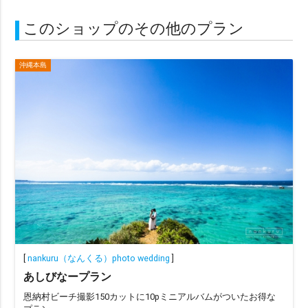
このショップのその他のプラン
沖縄本島
[
nankuru（なんくる）photo wedding
]
あしびなープラン
恩納村ビーチ撮影150カットに10pミニアルバムがついたお得な