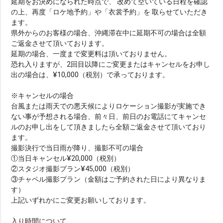
延期をお決めになられた時点で、 改めて空いている日程を確認
の上、再度「ロケ地予約」や「衣裳予約」を 取らせていただき
ます。
県外からのお客様の場合、沖縄滞在中に延期不可の場合は全額
ご返金させて頂いております。
延期の場合、一度まで変更料は頂いておりません。
恐れ入りますが、2回目以降にご変更またはキャンセルをお申し
出の場合は、¥10,000（税別）で承っております。
※キャンセルの場合
台風または雨天での悪天候によりロケーション撮影が実施でき
ない事が予想される場合、前々日、前日のお電話にてキャンセ
ルのお申し出をして頂きましたら全額ご返金させて頂いており
ます。
撮影決行で当日雨が降り、撮影不可の場合
①当日キャンセル¥20,000（税別）
②スタジオ撮影プラン¥45,000（税別）
③チャペル撮影プラン（金額はご予約された日により異なりま
す）
上記いずれかにご変更お願いしております。
入り時間について