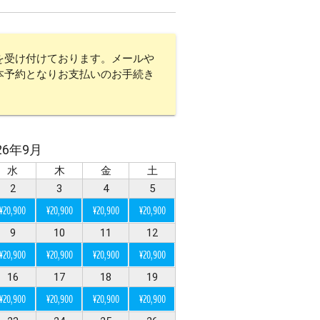
を受け付けております。メールや
式
ビーチ挙式
本予約となりお支払いのお手続き
ー
サンライズ
26年9月
水
木
金
土
2
3
4
5
¥20,900
¥20,900
¥20,900
¥20,900
9
10
11
12
¥20,900
¥20,900
¥20,900
¥20,900
琉装
衣装のみ
16
17
18
19
¥20,900
¥20,900
¥20,900
¥20,900