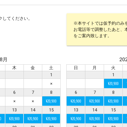
で選ぶ
クしてください。
※本サイトでは仮予約のみ
スタジオ
グリーン
水中
サンセット
星空
挙
お電話等で調整したあと、
アメリカンビレッジ
城跡・古民家
室内
アクティビティ
をご案内致します。
年8月
20
木
金
土
日
月
火
リー
マタニティ
ソロ
1
1
×
¥20,900
6
7
8
6
7
8
×
×
¥20,900
¥20,900
¥20,900
¥20,900
き（オプションも含む）
ドレス・タキシード持ち込み可
和装
13
14
15
13
14
15
0
¥20,900
¥20,900
¥20,900
¥20,900
¥20,900
¥20,900