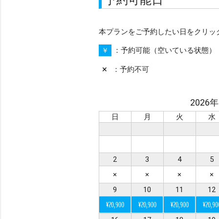
※ シチュエーション
本プランをご予約したい日をクリッ
ビーチ
チャペル
予約可能（空いている状態）
￥
ガーデン
前撮り
予約不可
✕
プロポーズ
2026
シーンで選ぶ
日
月
火
水
カップル
ファミ
2
3
4
5
衣装で選ぶ
×
×
×
×
ドレス・タキシード付
9
10
11
12
私服
¥20,900
¥20,900
¥20,900
¥20,90