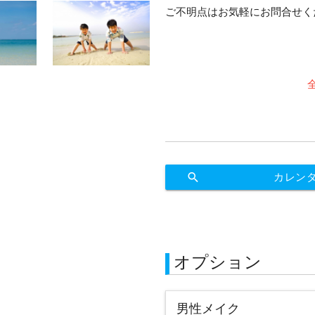
ご不明点はお気軽にお問合せく
search
カレン
オプション
男性メイク