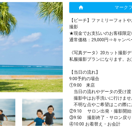
home
マーク
【ビーチ】ファミリーフォトや
撮影
★現金でお支払いのお客様限定
通常価格：29,000円⇒キャンペ
《写真データ》20カット撮影
私服撮影プランになります。お
【当日の流れ】
9:00予約の場合
①9:00 来店
当日の流れやデータの受け渡
撮影中はお手洗いに行けませ
​不明な点やご希望はこの際に
②9:10 サロン出発・撮影開始
③9:50 撮影終了・サロン戻り
④10:00 お着替え・お会計