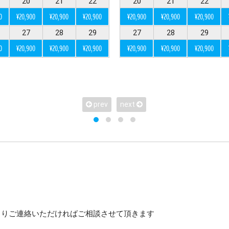
20
21
22
20
21
22
0
¥20,900
¥20,900
¥20,900
¥20,900
¥20,900
¥20,900
ション含む）
ヘアメイクなし
27
28
29
27
28
29
0
¥20,900
¥20,900
¥20,900
¥20,900
¥20,900
¥20,900
〜100カット
101〜200カット
201カット以上
prev
next
地2か所
撮影地3か所
撮影地4か所以上
ー
アルバム
宿泊付き
衣装2着目
よりご連絡いただければご相談させて頂きます
で選ぶ