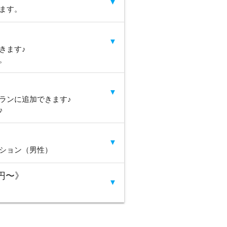
▼
げます。
▼
きます♪
す。
▼
ランに追加できます♪
♪
▼
プション（男性）
0円〜》
▼
島・座間味島