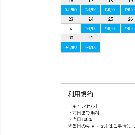
16
17
18
19
ヘアメイクで選ぶ
¥20,900
¥20,900
¥20,900
¥20,90
ヘアメイクあり（オプ
23
24
25
26
×
¥20,900
¥20,900
¥20,90
データ納品数で選ぶ
30
31
¥20,900
¥20,900
49カット以下
50
撮影地数で選ぶ
撮影地1か所
撮影
利用規約
オプションで選ぶ
【キャンセル】
ドローン
ムービ
・前日まで無料
・当日100%
※当日のキャンセルはご事情に
その他（限定や割引）