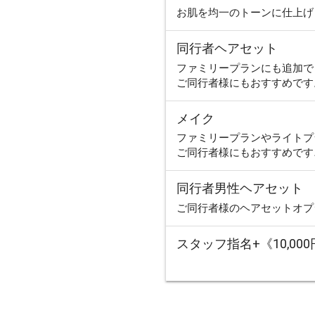
お肌を均一のトーンに仕上
同行者ヘアセット
ファミリープランにも追加で
ご同行者様にもおすすめで
メイク
ファミリープランやライトプ
ご同行者様にもおすすめです
同行者男性ヘアセット
絞り込みで検索
ご同行者様のヘアセットオ
スタッフ指名+《10,00
宮古島
石垣島・八重山
八重山
久米島
渡嘉敷
久島
京都