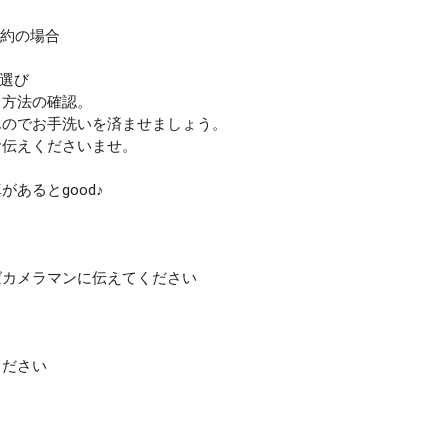
予約の場合
装選び
方法の確認。
chevron_right
検索する
(403 plans)
のでお手洗いを済ませましょう。
お伝えくださいませ。
あるとgood♪
カメラマンに伝えてください
ださい