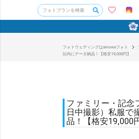
favorite_border
フォトプランを検索
0
navigate_next
フォトウェディングはainowaフォト
以内にデータ納品！【格安19,000円】
ファミリー・記念
日中撮影）私服で撮
品！【格安19,000