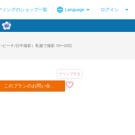
language
arrow_drop_down
arrow_drop_down
ディングのショップ一覧
Language
ログイン
ーチ/日中撮影）私服で撮影 10〜20日
クリップする
favorite_border
このプランのお問い合わせ