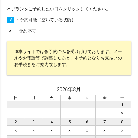
本プランをご予約したい日をクリックしてください。
※ エリア（1つ選択）
予約可能（空いている状態）
￥
all
沖縄本島
宮古島
石垣島・八重山
予約不可
✕
八重山
久米島
渡嘉敷島・座間味島
与論島・鹿児島・屋久島
京都
※本サイトでは仮予約のみを受け付けております。メー
ルやお電話等で調整したあと、本予約となりお支払いの
お手続きをご案内致します。
※ シチュエーションで選ぶ
ビーチ
チャペル
スタジオ
グリーン
2026年8月
水中
サンセット
星空
挙式
日
月
火
水
木
金
土
ビーチ挙式
ガーデン
前撮り
1
×
アメリカンビレッジ
城跡・古民家
室内
2
3
4
5
6
7
8
アクティビティー
サンライズ
プロポーズ
×
×
×
×
×
×
×