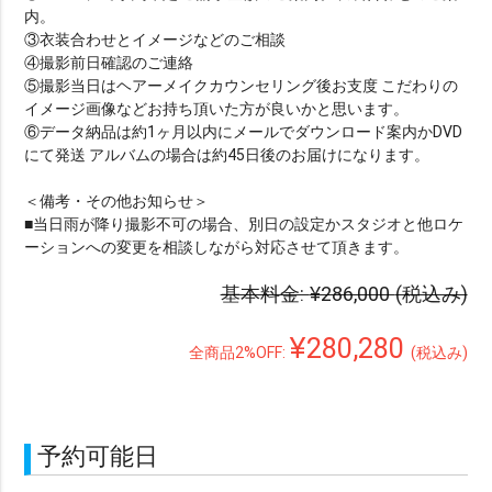
内。
③衣装合わせとイメージなどのご相談
④撮影前日確認のご連絡
⑤撮影当日はヘアーメイクカウンセリング後お支度 こだわりの
イメージ画像などお持ち頂いた方が良いかと思います。
⑥データ納品は約1ヶ月以内にメールでダウンロード案内かDVD
にて発送 アルバムの場合は約45日後のお届けになります。
＜備考・その他お知らせ＞
■当日雨が降り撮影不可の場合、別日の設定かスタジオと他ロケ
ーションへの変更を相談しながら対応させて頂きます。
基本料金:
¥286,000
(税込み)
¥280,280
全商品2%OFF:
(税込み)
予約可能日
絞り込みで検索