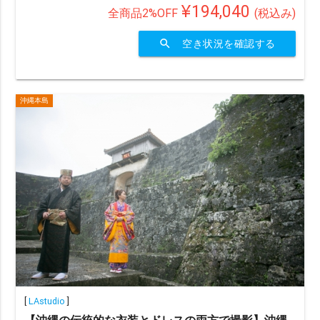
¥194,040
全商品2%OFF
(税込み)
chevron_right
検索する
(400 plans)
search
空き状況を確認する
沖縄本島
[
LAstudio
]
【沖縄の伝統的な衣装とドレスの両方で撮影】沖縄