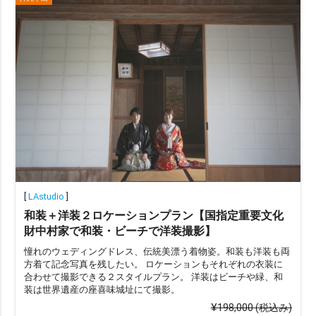
201カット以上
撮影地数で選ぶ
撮影地1か所
撮影地2か所
撮影地3か所
撮影地4か所以上
オプションで選ぶ
ドローン
ムービー
アルバム
宿泊付き
[
LAstudio
]
和装＋洋装２ロケーションプラン【国指定重要文化
衣装2着目
財中村家で和装・ビーチで洋装撮影】
憧れのウェディングドレス、伝統美漂う着物姿。和装も洋装も両
方着て記念写真を残したい。 ロケーションもそれぞれの衣装に
その他（限定や割引）で選ぶ
合わせて撮影できる２スタイルプラン。 洋装はビーチや緑、和
装は世界遺産の座喜味城址にて撮影。
ainowa限定
¥198,000
(税込み)