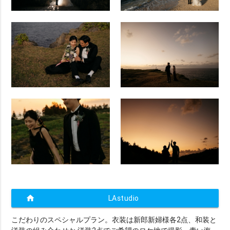
home
LAstudio
こだわりのスペシャルプラン。衣装は新郎新婦様各2点、和装と