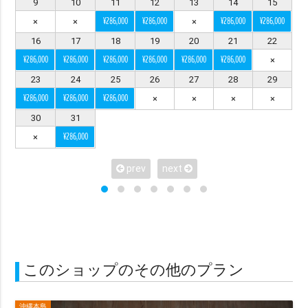
9
10
11
12
13
14
15
シーンで選ぶ
¥286,000
¥286,000
¥286,000
¥286,000
×
×
×
16
17
18
19
20
21
22
カップル
ファミリー
マタニティ
ソロ
¥286,000
¥286,000
¥286,000
¥286,000
¥286,000
¥286,000
×
23
24
25
26
27
28
29
衣装で選ぶ
¥286,000
¥286,000
¥286,000
×
×
×
×
ドレス・タキシード付き（オプションも含む）
30
31
¥286,000
×
ドレス・タキシード持ち込み可
和装
琉装
衣装のみ
私服
prev
next
ヘアメイクで選ぶ
ヘアメイクあり（オプション含む）
ヘアメイクなし
このショップのその他のプラン
データ納品数で選ぶ
49カット以下
50〜100カット
101〜200カット
沖縄本島