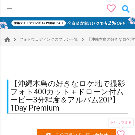
favorite_border
menu
0
navigate_next
navigate_next
フォトウェディングのプラン一覧
【沖縄本島の好きなロケ地で撮
【沖縄本島の好きなロケ地で撮影
フォト400カット＋ドローン付ム
ービー3分程度＆アルバム20P】
1Day Premium
クリップする
favorite_border
mail
このプランのお問い合わせ