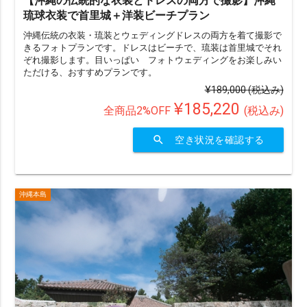
琉球衣装で首里城＋洋装ビーチプラン
沖縄伝統の衣装・琉装とウェディングドレスの両方を着て撮影で
きるフォトプランです。ドレスはビーチで、琉装は首里城でそれ
ぞれ撮影します。目いっぱい フォトウェディングをお楽しみい
ただける、おすすめプランです。
¥189,000
(税込み)
¥185,220
全商品2%OFF
(税込み)
search
空き状況を確認する
沖縄本島