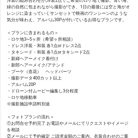
洋装の組み合わせか,洋装2点でご希望のロケ地で撮影。青い海、
緑の自然に包まれながら撮影ができ、1日の最後には空と海がオ
レンジに染まっていくサンセットで映画のワンシーンのような
気分が味わえ、アルバム30Pが付いているお得なプランです。
＜プランに含まれるもの＞
・ロケ地3~5ヶ所（希望ヶ所相談）
・ドレス洋装・和装 各1点orドレス2点
・タキシード・和装 各1点orタキシード2点
・新婦ヘアーメイク着付け
・新郎ヘアーメイク/アテンド
・ブーケ（造花） ヘッドパーツ
・撮影データ400カット以上
・アルバム20P
・ドローン付ムービー編集し3分程度
・ロケ地移動車
※撮影施設申請料別途
＜フォトプランの流れ＞
①お問合せ予約完了 お電話やメールにてリクエストやイメージ
を相談
②メールにて予約確定 ご請求金額のご案内。衣装合わせのご案