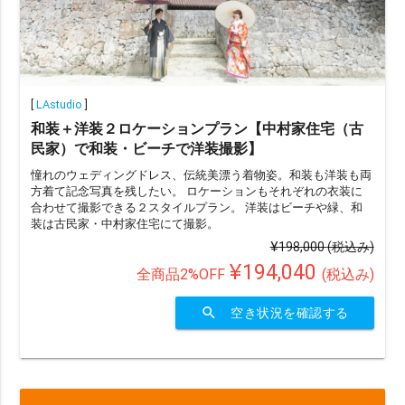
[
LAstudio
]
和装＋洋装２ロケーションプラン【中村家住宅（古
民家）で和装・ビーチで洋装撮影】
憧れのウェディングドレス、伝統美漂う着物姿。和装も洋装も両
方着て記念写真を残したい。 ロケーションもそれぞれの衣装に
合わせて撮影できる２スタイルプラン。 洋装はビーチや緑、和
装は古民家・中村家住宅にて撮影。
¥198,000
(税込み)
¥194,040
全商品2%OFF
(税込み)
search
空き状況を確認する