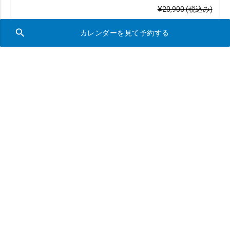
¥20,900
(税込み)
¥20,482
全商品2%OFF
(税込み)
search
カレンダーを見て予約する
search
空き状況を確認する
沖縄本島