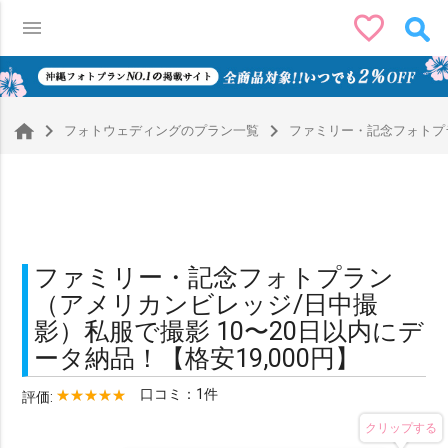
favorite_border
menu
0
navigate_next
navigate_next
フォトウェディングのプラン一覧
ファミリー・記念フォトプラ
ファミリー・記念フォトプラン
（アメリカンビレッジ/日中撮
影）私服で撮影 10〜20日以内にデ
ータ納品！【格安19,000円】
口コミ：1件
評価:
クリップする