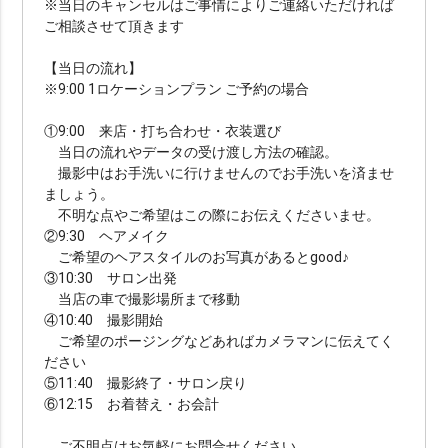
※当日のキャンセルはご事情によりご連絡いただければ
ご相談させて頂きます
シーンで選ぶ
【当日の流れ】
※9:00 1ロケーションプラン ご予約の場合
カップル
ファミリー
マタニティ
ソロ
①9:00 来店・打ち合わせ・衣装選び
当日の流れやデータの受け渡し方法の確認。
衣装で選ぶ
撮影中はお手洗いに行けませんのでお手洗いを済ませ
ドレス・タキシード付き（オプションも含む）
ましょう。
​不明な点やご希望はこの際にお伝えくださいませ。
ドレス・タキシード持ち込み可
和装
琉装
②9:30 ヘアメイク
ご希望のヘアスタイルのお写真があるとgood♪
衣装のみ
私服
③10:30 サロン出発
当店の車で撮影場所まで移動
④10:40 撮影開始
ヘアメイクで選ぶ
ご希望のポージングなどあればカメラマンに伝えてく
ださい
ヘアメイクあり（オプション含む）
ヘアメイクなし
⑤11:40 撮影終了・サロン戻り
⑥12:15 お着替え・お会計
データ納品数で選ぶ
ご不明点はお気軽にお問合せください