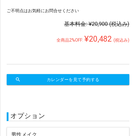
ご不明点はお気軽にお問合せください
基本料金:
¥20,900
(税込み)
¥20,482
全商品2%OFF:
(税込み)
search
カレンダーを見て予約する
オプション
男性メイク