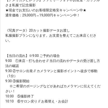
【アメリカンビレッジ】ファミリーフォトやお友達・カップル
さま私服で記念撮影
★現金でお支払いのお客様限定格安キャンペーン中★
通常価格：29,000円→19,000円キャンペーン中！
《写真データ》20カット撮影データお渡し
私服撮影プランになります。お支度を整えてごお来店くださ
い。
【当日の流れ】※9:00 ご予約の場合
9:00 ①来店・打ち合わせ // 当日の流れやデータの受け渡し方
法の確認
9:30 ②サロン出発 // カメラマンと撮影ポイントへ徒歩で移動
（1分）
9:30 ③撮影開始
※ご希望のポージングなどがあればカメラマンに伝えてくだ
さい！
10:00 ⑤撮影終了
10:10 ⑥サロン戻り // お着替え・お会計