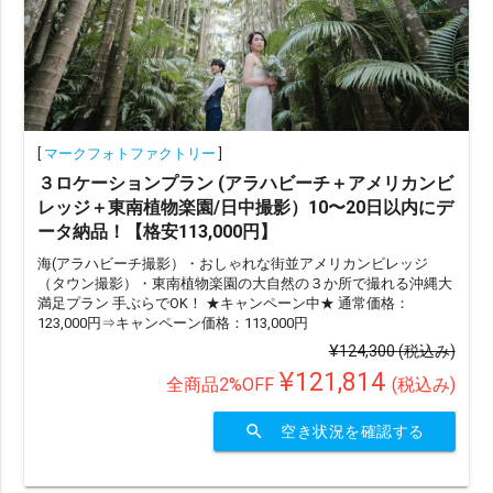
[
マークフォトファクトリー
]
３ロケーションプラン (アラハビーチ＋アメリカンビ
レッジ＋東南植物楽園/日中撮影）10〜20日以内にデ
ータ納品！【格安113,000円】
海(アラハビーチ撮影）・おしゃれな街並アメリカンビレッジ
（タウン撮影）・東南植物楽園の大自然の３か所で撮れる沖縄大
満足プラン 手ぶらでOK！ ★キャンペーン中★ 通常価格：
123,000円⇒キャンペーン価格：113,000円
¥124,300
(税込み)
¥121,814
全商品2%OFF
(税込み)
search
空き状況を確認する