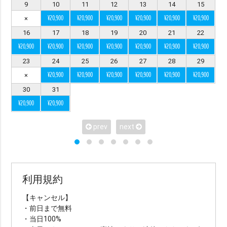
9
10
11
12
13
14
15
絞り込みで検索
¥20,900
¥20,900
¥20,900
¥20,900
¥20,900
¥20,900
×
16
17
18
19
20
21
22
※ エリア（1つ選択）
¥20,900
¥20,900
¥20,900
¥20,900
¥20,900
¥20,900
¥20,900
all
沖縄本島
宮古島
石垣島・八重山
23
24
25
26
27
28
29
¥20,900
¥20,900
¥20,900
¥20,900
¥20,900
¥20,900
×
八重山
久米島
渡嘉敷島・座間味島
30
31
与論島・鹿児島・屋久島
京都
¥20,900
¥20,900
prev
next
※ シチュエーションで選ぶ
ビーチ
チャペル
スタジオ
グリーン
水中
サンセット
星空
挙式
利用規約
ビーチ挙式
ガーデン
前撮り
【キャンセル】
アメリカンビレッジ
城跡・古民家
室内
・前日まで無料
・当日100%
アクティビティー
サンライズ
プロポーズ