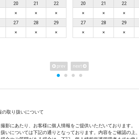
20
21
22
20
21
22
×
×
×
×
×
×
ション含む）
ヘアメイクなし
27
28
29
27
28
29
×
×
×
×
×
×
〜100カット
101〜200カット
201カット以上
prev
next
地2か所
撮影地3か所
撮影地4か所以上
報の取り扱いについて
ー
アルバム
宿泊付き
衣装2着目
像撮影にあたり、お客様に個人情報をご提供いただいております。
り扱いについては下記の通りとなっております。内容をご確認の上
で選ぶ