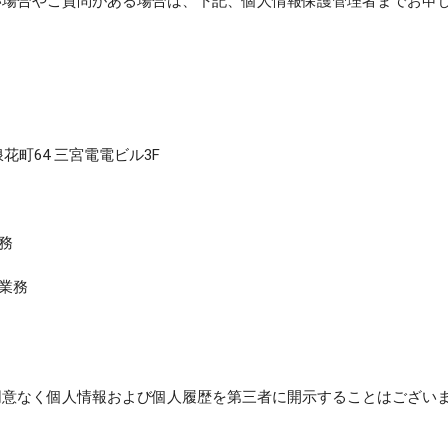
い場合やご質問がある場合は、下記、個人情報保護管理者までお申
chevron_right
検索する
(400 plans)
浪花町64 三宮電電ビル3F
務
成業務
同意なく個人情報および個人履歴を第三者に開示することはござい