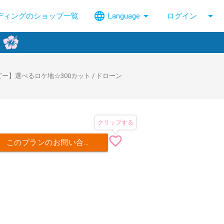
language
arrow_drop_down
arrow_drop_down
ディングのショップ一覧
Language
ログイン
ー】選べるロケ地☆300カット / ドローン
クリップする
favorite_border
このプランのお問い合わせ