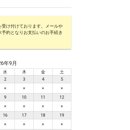
式
ビーチ挙式
を受け付けております。メールや
本予約となりお支払いのお手続き
ー
サンライズ
26年9月
水
木
金
土
2
3
4
5
×
×
×
×
9
10
11
12
琉装
衣装のみ
×
×
×
×
16
17
18
19
×
×
×
×