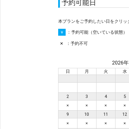
予約可能日
※ シチュエーション
本プランをご予約したい日をクリッ
ビーチ
チャペル
予約可能（空いている状態）
￥
ガーデン
前撮り
予約不可
プロポーズ
✕
シーンで選ぶ
2026
日
月
火
水
カップル
ファミ
衣装で選ぶ
2
3
4
5
ドレス・タキシード付
×
×
×
×
私服
9
10
11
12
×
×
×
×