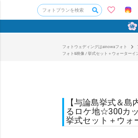
favorite_border
フォトプランを検索
0
navigate_next
フォトウェディングはainowaフォト
フォト&映像 / 挙式セット＋ウォーター
【与論島挙式＆島内
るロケ地☆300カッ
挙式セット＋ウォ