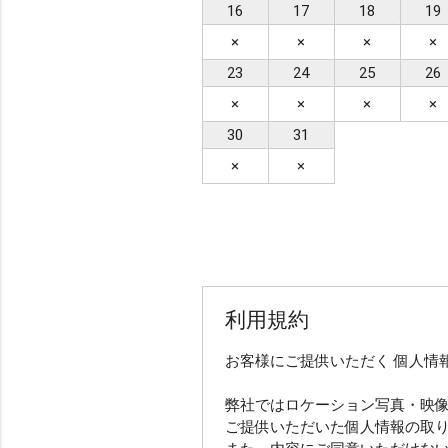
16
17
18
19
ヘアメイクで選ぶ
×
×
×
×
ヘアメイクあり（オプ
23
24
25
26
×
×
×
×
データ納品数で選ぶ
30
31
49カット以下
50
×
×
撮影地数で選ぶ
撮影地1か所
撮影
利用規約
オプションで選ぶ
お客様にご提供いただく 個人情
ドローン
ムービ
弊社ではロケーション写真・映
ご提供いただいた個人情報の取
その他（限定や割引）