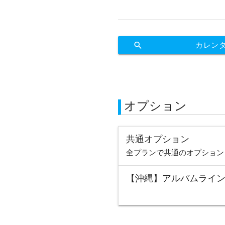
search
カレン
オプション
共通オプション
絞り込みで検索
全プランで共通のオプショ
【沖縄】アルバムライ
宮古島
石垣島・八重山
八重山
久米島
渡嘉敷
久島
京都