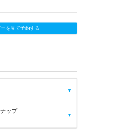
ダーを見て予約する
▼
ン
ンナップ
▼
島・座間味島