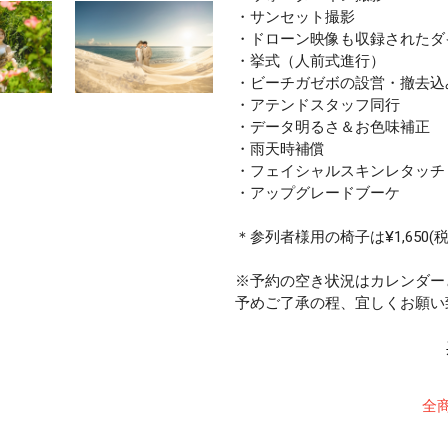
・サンセット撮影
・ドローン映像も収録されたダイ
・挙式（人前式進行）
・ビーチガゼボの設営・撤去込
・アテンドスタッフ同行
・データ明るさ＆お色味補正
・雨天時補償
・フェイシャルスキンレタッチ
・アップグレードブーケ
＊参列者様用の椅子は¥1,650(
※予約の空き状況はカレンダー
予めご了承の程、宜しくお願い
全商