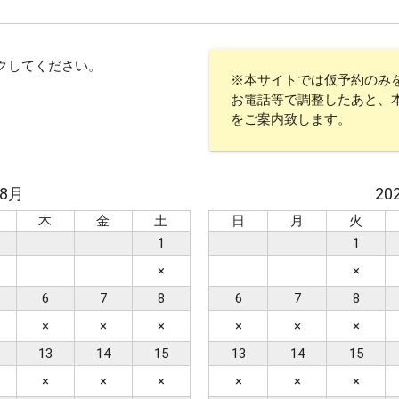
で選ぶ
クしてください。
スタジオ
グリーン
水中
サンセット
星空
挙
※本サイトでは仮予約のみ
お電話等で調整したあと、
アメリカンビレッジ
城跡・古民家
室内
アクティビティ
をご案内致します。
年8月
20
木
金
土
日
月
火
リー
マタニティ
ソロ
1
1
×
×
6
7
8
6
7
8
き（オプションも含む）
ドレス・タキシード持ち込み可
和装
×
×
×
×
×
×
13
14
15
13
14
15
×
×
×
×
×
×