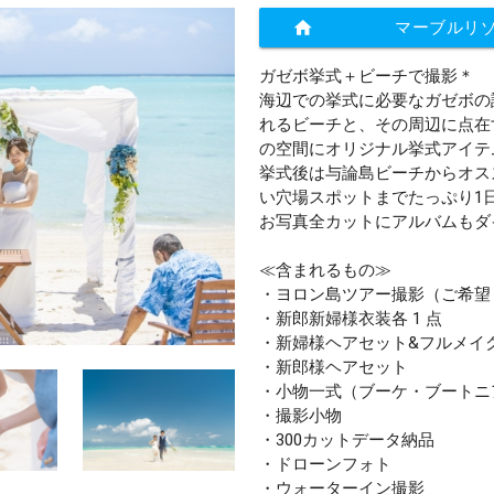
home
マーブルリ
ガゼボ挙式＋ビーチで撮影＊
海辺での挙式に必要なガゼボの
れるビーチと、その周辺に点在
の空間にオリジナル挙式アイテ
挙式後は与論島ビーチからオス
い穴場スポットまでたっぷり1
お写真全カットにアルバムもダ
≪含まれるもの≫
・ヨロン島ツアー撮影（ご希望
・新郎新婦様衣装各 1 点
・新婦様ヘアセット&フルメイ
・新郎様ヘアセット
・小物一式（ブーケ・ブートニ
・撮影小物
・300カットデータ納品
・ドローンフォト
・ウォーターイン撮影