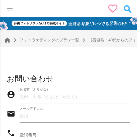
favorite_border
menu
0
navigate_next
navigate_next
フォトウェディングのプラン一覧
【石垣島・40代からのフォト
お問い合わせ
お名前（ふりがな）
account_circle
メールアドレス
email
phone
絞り込みで検索
電話番号