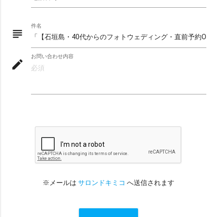
件名
※ エリア（1つ選択）
subject
all
沖縄本島
宮古島
石垣島・八重山
お問い合わせ内容
八重山
久米島
渡嘉敷島・座間味島
mode_edit
与論島・鹿児島・屋久島
京都
※ シチュエーションで選ぶ
ビーチ
チャペル
スタジオ
グリーン
水中
サンセット
星空
挙式
ビーチ挙式
ガーデン
前撮り
アメリカンビレッジ
城跡・古民家
室内
※メールは
サロンドキミコ
へ送信されます
アクティビティー
サンライズ
プロポーズ