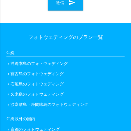
send
送信
シーンで選ぶ
カップル
ファミリー
マタニティ
ソロ
フォトウェディングのプラン一覧
衣装で選ぶ
ドレス・タキシード付き（オプションも含む）
沖縄
ドレス・タキシード持ち込み可
和装
琉装
沖縄本島のフォトウェディング
chevron_right
衣装のみ
私服
宮古島のフォトウェディング
chevron_right
石垣島のフォトウェディング
chevron_right
ヘアメイクで選ぶ
久米島のフォトウェディング
chevron_right
ヘアメイクあり（オプション含む）
ヘアメイクなし
渡嘉敷島・座間味島のフォトウェディング
chevron_right
沖縄以外の国内
データ納品数で選ぶ
京都のフォトウェディング
chevron_right
49カット以下
50〜100カット
101〜200カット