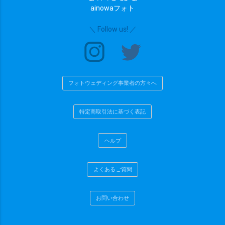
ainowaフォト
chevron_right
検索する
(403 plans)
＼ Follow us! ／
フォトウェディング事業者の方々へ
特定商取引法に基づく表記
ヘルプ
よくあるご質問
お問い合わせ