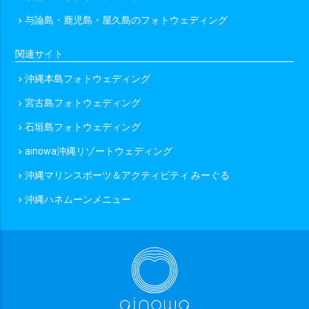
与論島・鹿児島・屋久島のフォトウェディング
chevron_right
201カット以上
関連サイト
撮影地数で選ぶ
沖縄本島フォトウェディング
chevron_right
撮影地1か所
撮影地2か所
撮影地3か所
宮古島フォトウェディング
chevron_right
撮影地4か所以上
石垣島フォトウェディング
chevron_right
ainowa沖縄リゾートウェディング
chevron_right
オプションで選ぶ
沖縄マリンスポーツ＆アクティビティ みーぐる
chevron_right
ドローン
ムービー
アルバム
宿泊付き
沖縄ハネムーンメニュー
chevron_right
衣装2着目
その他（限定や割引）で選ぶ
ainowa限定