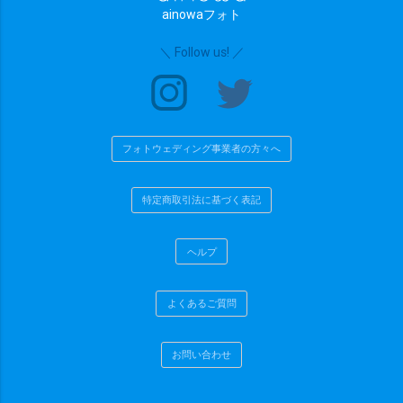
ainowaフォト
chevron_right
検索する
(403 plans)
＼ Follow us! ／
フォトウェディング事業者の方々へ
特定商取引法に基づく表記
ヘルプ
よくあるご質問
お問い合わせ