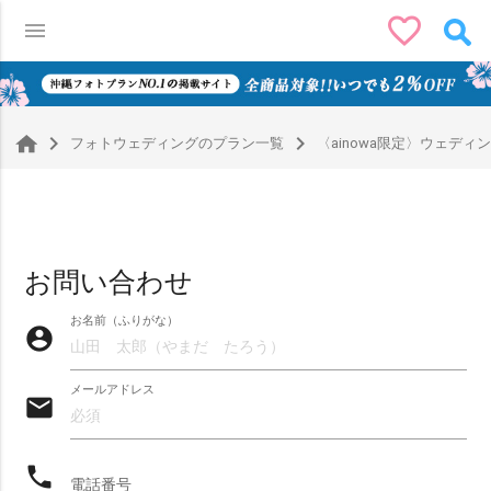
favorite_border
menu
0
navigate_next
navigate_next
フォトウェディングのプラン一覧
〈ainowa限定〉ウェデ
お問い合わせ
お名前（ふりがな）
account_circle
メールアドレス
email
phone
絞り込みで検索
電話番号