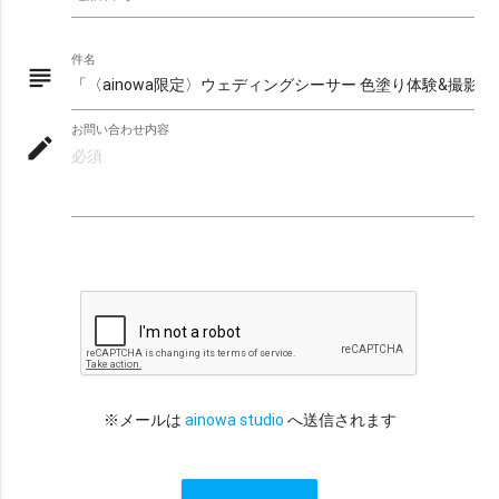
件名
※ エリア（1つ選択）
subject
all
沖縄本島
宮古島
石垣島・八重山
お問い合わせ内容
八重山
久米島
渡嘉敷島・座間味島
mode_edit
与論島・鹿児島・屋久島
京都
※ シチュエーションで選ぶ
ビーチ
チャペル
スタジオ
グリーン
水中
サンセット
星空
挙式
ビーチ挙式
ガーデン
前撮り
アメリカンビレッジ
城跡・古民家
室内
※メールは
ainowa studio
へ送信されます
アクティビティー
サンライズ
プロポーズ