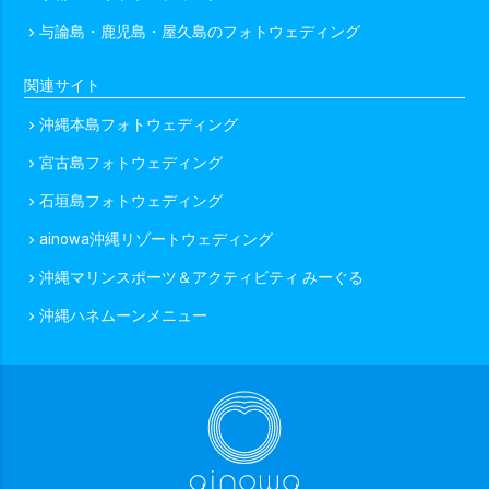
与論島・鹿児島・屋久島のフォトウェディング
chevron_right
201カット以上
関連サイト
撮影地数で選ぶ
沖縄本島フォトウェディング
chevron_right
撮影地1か所
撮影地2か所
撮影地3か所
宮古島フォトウェディング
chevron_right
撮影地4か所以上
石垣島フォトウェディング
chevron_right
ainowa沖縄リゾートウェディング
chevron_right
オプションで選ぶ
沖縄マリンスポーツ＆アクティビティ みーぐる
chevron_right
ドローン
ムービー
アルバム
宿泊付き
沖縄ハネムーンメニュー
chevron_right
衣装2着目
その他（限定や割引）で選ぶ
ainowa限定