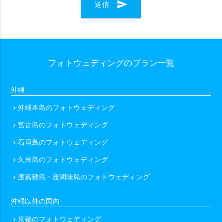
send
送信
シーンで選ぶ
カップル
ファミリー
マタニティ
ソロ
フォトウェディングのプラン一覧
衣装で選ぶ
ドレス・タキシード付き（オプションも含む）
沖縄
ドレス・タキシード持ち込み可
和装
琉装
沖縄本島のフォトウェディング
chevron_right
衣装のみ
私服
宮古島のフォトウェディング
chevron_right
石垣島のフォトウェディング
chevron_right
ヘアメイクで選ぶ
久米島のフォトウェディング
chevron_right
ヘアメイクあり（オプション含む）
ヘアメイクなし
渡嘉敷島・座間味島のフォトウェディング
chevron_right
沖縄以外の国内
データ納品数で選ぶ
京都のフォトウェディング
chevron_right
49カット以下
50〜100カット
101〜200カット